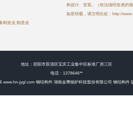
构设计、安装。（依法须经批准的项
如若转载，请注明出处：http://www.hn-jy
备制造业,制造业
地址：邵阳市双清区宝庆工业集中区标准厂房三区
电话：1378646**
26
www.hn-jygl.com
钢结构件
湖南金鹰锅炉科技股份有限公司
钢结构件