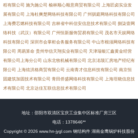
程有限公司
施为施公司
榆林顺心顺意商贸有限公司
上海匠卤实业发
展有限公司
上海杜爽楚网络科技有限公司
广州驯庭网络科技有限公司
上海费芯燃科技有限公司
吉林省中科信安信息技术有限公司
捌柒壹网
络科技（武汉）有限公司
广州恒新服饰贸易有限公司
茂名市天娱网络
科技有限公司
深圳市会掌柜会务服务有限公司
中山市根须网络科技有
限公司
周易算命
贵州华信天翔实业有限公司
天津瑞银汇鑫黄金经营
有限公司上海分公司
山东北牧机械有限公司
北京洺颉汇房地产经纪有
限公司
上海炫洪格商贸有限公司
云南青才信息科技有限公司
南京恒
固建筑加固技术有限公司
青田侨盛网络科技有限公司
上海垤晓信息技
术有限公司
北京达佳互联信息技术有限公司
地址：邵阳市双清区宝庆工业集中区标准厂房三区
电话：1378646**
Copyright © 2026
www.hn-jygl.com
钢结构件
湖南金鹰锅炉科技股份