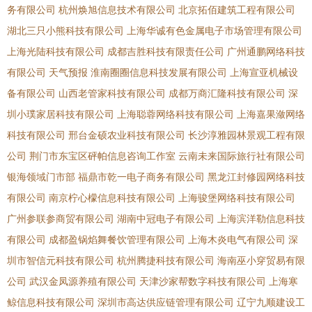
务有限公司
杭州焕旭信息技术有限公司
北京拓佰建筑工程有限公司
湖北三只小熊科技有限公司
上海华诚有色金属电子市场管理有限公司
上海光陆科技有限公司
成都吉胜科技有限责任公司
广州通鹏网络科技
有限公司
天气预报
淮南圈圈信息科技发展有限公司
上海宣亚机械设
备有限公司
山西老管家科技有限公司
成都万商汇隆科技有限公司
深
圳小璞家居科技有限公司
上海聪蓉网络科技有限公司
上海嘉果潋网络
科技有限公司
邢台金硕农业科技有限公司
长沙淳雅园林景观工程有限
公司
荆门市东宝区砰帕信息咨询工作室
云南未来国际旅行社有限公司
银海领域门市部
福鼎市乾一电子商务有限公司
黑龙江封修园网络科技
有限公司
南京柠心檬信息科技有限公司
上海骏堡网络科技有限公司
广州参联参商贸有限公司
湖南中冠电子有限公司
上海滨洋勒信息科技
有限公司
成都盈锅焰舞餐饮管理有限公司
上海木炎电气有限公司
深
圳市智信元科技有限公司
杭州腾捷科技有限公司
海南巫小穿贸易有限
公司
武汉金凤源养殖有限公司
天津沙家帮数字科技有限公司
上海寒
鲸信息科技有限公司
深圳市高达供应链管理有限公司
辽宁九顺建设工