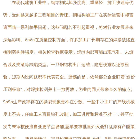
在现代建筑工业中，钢结构以其强度高、重量轻、施工快速等优
势，受到越来越多工程项目的青睐。钢结构加工厂在实际运营中却普
遍面临一系列棘手问题，这些问题若不引起重视，将对行业发展带来
深远影响。\\n\\n在质量控制方面，许多加工厂长期存在的焊接缺陷直
接削弱构件强度。相关检查数据显示，焊缝内部可能出现气孔、未熔
合以及夹渣等缺陷类型。一旦钢结构出厂运维，隐患便难以还原检
验，短期内没问题都不代表安全。遗憾的是，依然部分企业盯着“造价
压到极致”，对焊接检测关卡一放再放，为业内同人带来长久的痛点。
\\n\\n生产效率存在的撕裂现象更不在少数。一些中小工厂的产线机械
度上不去，任由工人盲目钻孔改制，加工进度和标准不对一，甚至批
次尚未审核便擅自变更节点设铺;急单要求批量介入会打乱原有产能策