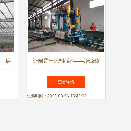
观，展
让闲置土地“生金”——冶源镇
魂
荣源钢结构借力“腾笼换鸟”增
查看详情
添发展动力
更新时间：2026-08-06 15:40:00