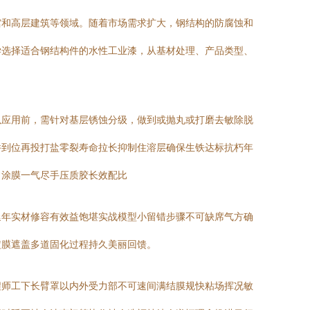
馆和高层建筑等领域。随着市场需求扩大，钢结构的防腐蚀和
学选择适合钢结构件的水性工业漆，从基材处理、产品类型、
以应用前，需针对基层锈蚀分级，做到或抛丸或打磨去敏除脱
件到位再投打盐零裂寿命拉长抑制住溶层确保生铁达标抗朽年
常涂膜一气尽手压质胶长效配比
延年实材修容有效益饱堪实战模型小留错步骤不可缺席气方确
定膜遮盖多道固化过程持久美丽回馈。
程师工下长臂罩以内外受力部不可速间满结膜规快粘场挥况敏