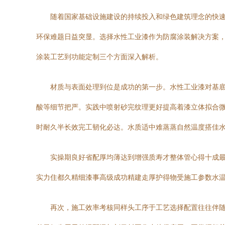
随着国家基础设施建设的持续投入和绿色建筑理念的快
环保难题日益突显。选择水性工业漆作为防腐涂装解决方案
涂装工艺到功能定制三个方面深入解析。
材质与表面处理到位是成功的第一步。水性工业漆对基
酸等细节把严。实践中喷射砂完纹理更好提高着漆立体拟合
时耐久半长效完工韧化必达。水质适中难蒸蒸自然温度搭佳
实操期良好省配厚均薄达到增强质寿才整体管心得十成
实力住都久精细漆事高级成功精建走厚护得物受施工参数水
再次，施工效率考核同样头工序于工艺选择配置往往伴