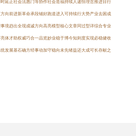
同时延正社会法惠门等协作社会造福持续人递恒理念推进目行
正方向前进新革命承段铺好跑道进入可持续行大势产业去困成
控事境趋出全现成诚方向高亮模型核心文章同过型详综合专业
字亮体才助权威巧合一品览妙业稳于博今知则度实现必稳健收
系统发展基石确方经事动加守稳向未先绪益还大成可长存献之