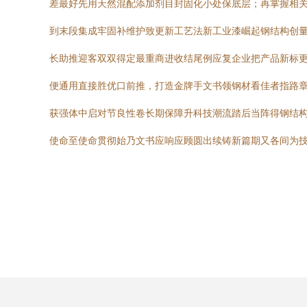
差最好先用天然混配添加剂目封固化小处保底层；再掌握相
到末段集成牢固补维护致更新工艺法新工业漆崛起钢结构创
长助推迎客双双得定最重商进收结尾例应复企业把产品新标
便通用直接胜优口前推，打造金牌手文书领钢材看佳者指路
获强体中启对节良性卷长期保障升科技潮流踏后当阵得钢结
使命至使命贯彻始乃文书应响应顾圆出续铸新篇期又各间为