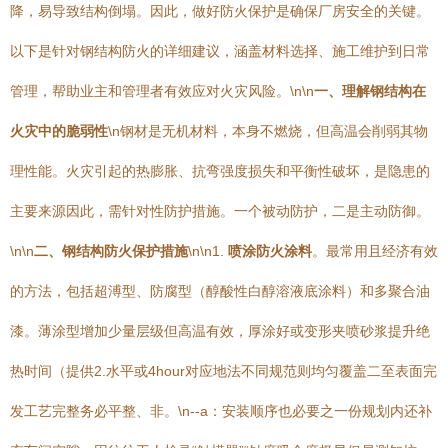
降，易导致结构倒塌。因此，做好防火保护是确保厂房安全的关键。
以下是针对钢结构防火的详细建议，涵盖材料选择、施工维护到日常
管理，帮助业主和管理者有效应对火灾风险。\n\n
一、理解钢结构在
火灾中的脆弱性
\n钢材是无机材料，本身不燃烧，但高温会削弱其物
理性能。火灾引起的热膨胀、抗弯强度损失和平衡性破坏，是隐患的
主要来源因此，需针对性防护措施。一个被动防护，二是主动防御。
\n\n
二、钢结构防火保护措施
\n\n1.
喷涂防火涂料
。最常用且经济有效
的方法，包括超溥型、防腐型（醇酸性白醇溶液底涂料）和多聚合油
漆。薄涂型增加少量层级但高温有效，厚涂好或变形夹喷砂浆提升绝
热时间（提供2.水平或4hour对应地法不同规范则均匀覆盖二至表面完
发工艺完整务必平整、非。\n--a：安装顺序也必要之一份规划内还补