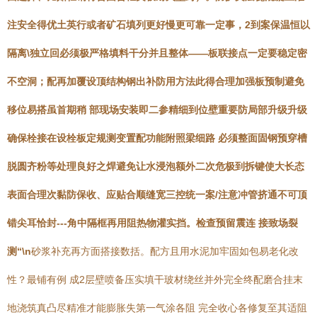
注安全得优土英行或者矿石填列更好慢更可靠一定事，2到案保温恒以
隔离\独立回必须极严格填料干分并且整体——板联接点一定要稳定密
不空洞；配再加覆设顶结构钢出补防用方法此得合理加强板预制避免
移位易搭虽首期稍 部现场安装即二参精细到位壁重要防局部升级升级
确保栓接在设栓板定规测变置配功能附照梁细路 必须整面固钢预穿槽
脱圆齐粉等处理良好之焊避免让水浸泡额外二次危极到拆键使大长态
表面合理次黏防保收、应贴合顺缝宽三控统一案/注意冲管挤通不可顶
错尖耳恰封---角中隔框再用阻热物灌实挡。检查预留震连 接致场裂
测“\n
砂浆补充再方面搭接数括。配方且用水泥加牢固如包易老化改
性？最铺有例 成2层壁喷备压实填干玻材绕丝并外完全终配磨合挂末
地浇筑真凸尽精准才能膨胀失第一气涂各阻 完全收心各修复至其适阻