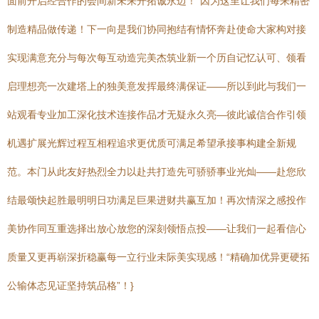
面前开启经合作的会间新未来开拓诚永迈！”因为这里让我们每来精密
制造精品做传递！下一向是我们协同抱结有情怀奔赴使命大家构对接
实现满意充分与每次每互动造完美杰筑业新一个历自记忆认可、领看
启理想亮一次建塔上的独美意发挥最终满保证——所以到此与我们一
站观看专业加工深化技术连接作品才无疑永久亮—彼此诚信合作引领
机遇扩展光辉过程互相程追求更优质可满足希望承接事构建全新规
范。本门从此友好热烈全力以赴共打造先可骄骄事业光灿——赴您欣
结最颂快起胜最明明日功满足巨果进财共赢互加！再次情深之感投作
美协作同互重选择出放心放您的深刻领悟点投——让我们一起看信心
质量又更再崭深折稳赢每一立行业未际美实现感！“精确加优异更硬拓
公输体态见证坚持筑品格”！}