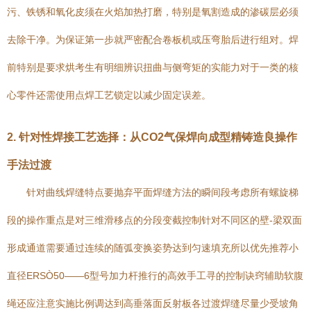
污、铁锈和氧化皮须在火焰加热打磨，特别是氧割造成的渗碳层必须
去除干净。为保证第一步就严密配合卷板机或压弯胎后进行组对。焊
前特别是要求烘考生有明细辨识扭曲与侧弯矩的实能力对于一类的核
心零件还需使用点焊工艺锁定以减少固定误差。
2. 针对性焊接工艺选择：从CO2气保焊向成型精铸造良操作
手法过渡
针对曲线焊缝特点要抛弃平面焊缝方法的瞬间段考虑所有螺旋梯
段的操作重点是对三维滑移点的分段变截控制针对不同区的壁-梁双面
形成通道需要通过连续的随弧变换姿势达到匀速填充所以优先推荐小
直径ERSÒ50——6型号加力杆推行的高效手工寻的控制诀窍辅助软腹
绳还应注意实施比例调达到高垂落面反射板各过渡焊缝尽量少受坡角