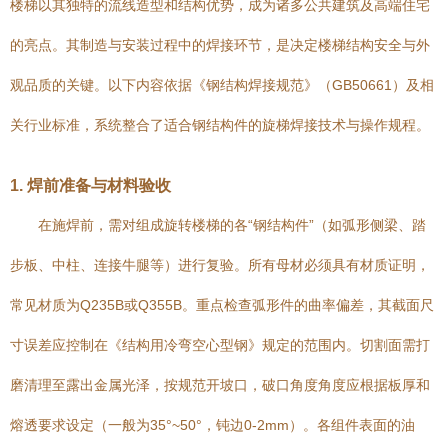
楼梯以其独特的流线造型和结构优势，成为诸多公共建筑及高端住宅
的亮点。其制造与安装过程中的焊接环节，是决定楼梯结构安全与外
观品质的关键。以下内容依据《钢结构焊接规范》（GB50661）及相
关行业标准，系统整合了适合钢结构件的旋梯焊接技术与操作规程。
1. 焊前准备与材料验收
在施焊前，需对组成旋转楼梯的各“钢结构件”（如弧形侧梁、踏
步板、中柱、连接牛腿等）进行复验。所有母材必须具有材质证明，
常见材质为Q235B或Q355B。重点检查弧形件的曲率偏差，其截面尺
寸误差应控制在《结构用冷弯空心型钢》规定的范围内。切割面需打
磨清理至露出金属光泽，按规范开坡口，破口角度角度应根据板厚和
熔透要求设定（一般为35°~50°，钝边0-2mm）。各组件表面的油