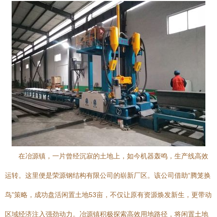
在冶源镇，一片曾经沉寂的土地上，如今机器轰鸣，生产线高效
运转。这里便是荣源钢结构有限公司的崭新厂区。该公司借助“腾笼换
鸟”策略，成功盘活闲置土地53亩，不仅让原有资源焕发新生，更带动
区域经济注入强劲动力。冶源镇积极探索高效用地路径，将闲置土地